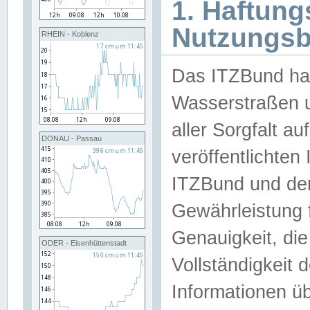
1. Haftun
Nutzungs
RHEIN - Koblenz
Das ITZBund han
Wasserstraßen u
aller Sorgfalt au
DONAU - Passau
veröffentlichte
ITZBund und de
Gewährleistung fü
Genauigkeit, die 
ODER - Eisenhüttenstadt
Vollständigkeit
Informationen 