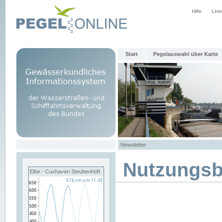
Hilfe
Link
Start
Pegelauswahl über Karte
Newsletter
Nutzungs
Elbe - Cuxhaven Steubenhöft