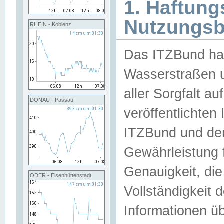
1. Haftun
Nutzungs
RHEIN - Koblenz
Das ITZBund han
Wasserstraßen u
aller Sorgfalt au
DONAU - Passau
veröffentlichte
ITZBund und de
Gewährleistung fü
Genauigkeit, die 
ODER - Eisenhüttenstadt
Vollständigkeit
Informationen 