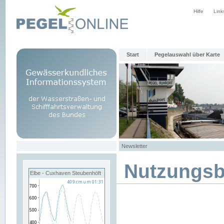
Hilfe
Link
Start
Pegelauswahl über Karte
Newsletter
Nutzungs
Elbe - Cuxhaven Steubenhöft