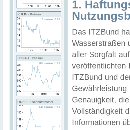
1. Haftun
Nutzungs
RHEIN - Koblenz
Das ITZBund han
Wasserstraßen u
aller Sorgfalt au
DONAU - Passau
veröffentlichte
ITZBund und de
Gewährleistung fü
Genauigkeit, die 
ODER - Eisenhüttenstadt
Vollständigkeit
Informationen 