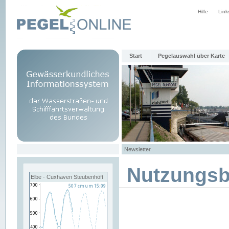
Hilfe
Link
Start
Pegelauswahl über Karte
Newsletter
Nutzungs
Elbe - Cuxhaven Steubenhöft