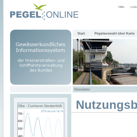
Hilfe
Link
Start
Pegelauswahl über Karte
Newsletter
Nutzungs
Elbe - Cuxhaven Steubenhöft