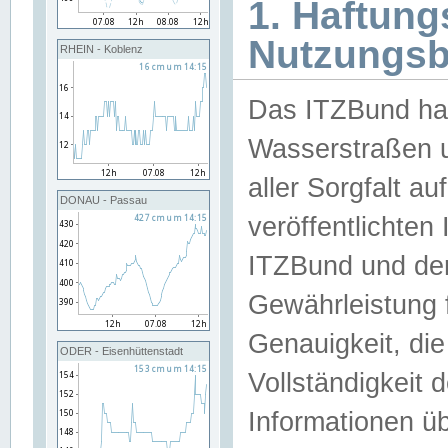
1. Haftun
Nutzungs
RHEIN - Koblenz
Das ITZBund han
Wasserstraßen u
aller Sorgfalt au
DONAU - Passau
veröffentlichte
ITZBund und de
Gewährleistung fü
Genauigkeit, die 
ODER - Eisenhüttenstadt
Vollständigkeit
Informationen 