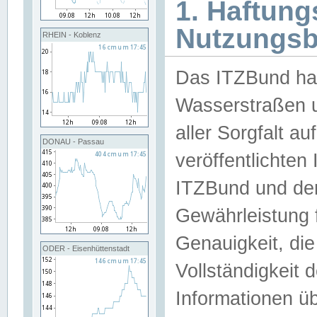
1. Haftun
Nutzungs
RHEIN - Koblenz
Das ITZBund han
Wasserstraßen u
aller Sorgfalt au
DONAU - Passau
veröffentlichte
ITZBund und de
Gewährleistung fü
Genauigkeit, die 
ODER - Eisenhüttenstadt
Vollständigkeit
Informationen 