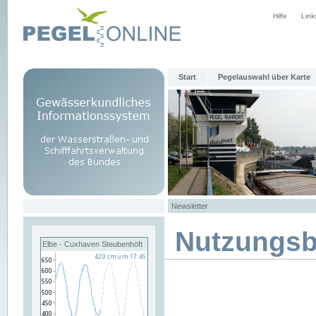
Hilfe
Link
Start
Pegelauswahl über Karte
Newsletter
Nutzungs
Elbe - Cuxhaven Steubenhöft