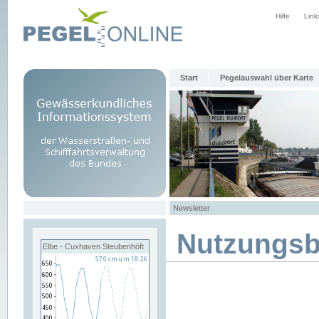
Hilfe
Link
Start
Pegelauswahl über Karte
Newsletter
Nutzungs
Elbe - Cuxhaven Steubenhöft