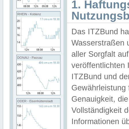
1. Haftun
Nutzungs
RHEIN - Koblenz
Das ITZBund han
Wasserstraßen u
aller Sorgfalt au
DONAU - Passau
veröffentlichte
ITZBund und de
Gewährleistung fü
Genauigkeit, die 
ODER - Eisenhüttenstadt
Vollständigkeit
Informationen 