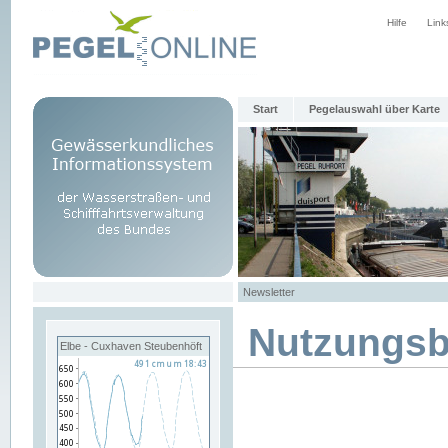
Hilfe
Link
Start
Pegelauswahl über Karte
Newsletter
Nutzungs
Elbe - Cuxhaven Steubenhöft