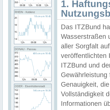
1. Haftun
Nutzungs
RHEIN - Koblenz
Das ITZBund han
Wasserstraßen u
aller Sorgfalt au
DONAU - Passau
veröffentlichte
ITZBund und de
Gewährleistung fü
Genauigkeit, die 
ODER - Eisenhüttenstadt
Vollständigkeit
Informationen 