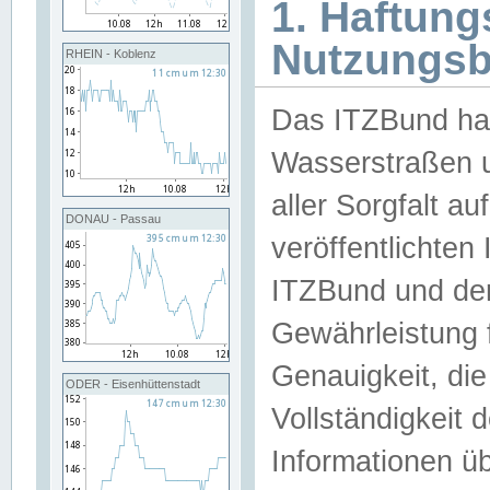
1. Haftun
Nutzungs
RHEIN - Koblenz
Das ITZBund han
Wasserstraßen u
aller Sorgfalt au
DONAU - Passau
veröffentlichte
ITZBund und de
Gewährleistung fü
Genauigkeit, die 
ODER - Eisenhüttenstadt
Vollständigkeit
Informationen 