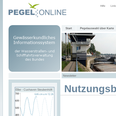
Hilfe
Link
Start
Pegelauswahl über Karte
Newsletter
Nutzungs
Elbe - Cuxhaven Steubenhöft