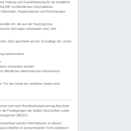
e Haftung und Gewährleistung für die inhaltliche
ELONLINE veröffentlichten Informationen
n Behörden, Organisationen und Einrichtungen
ieller Art, die aus der Nutzung bzw.
hnische Störungen entstanden sind, sind
rden. Dies geschieht auf der Grundlage der Lizenz
zung insbesondere
n
ätzen verbunden werden
ht öffentlichen elektronischen Netzwerken
n. Für den Inhalt der verlinkten Seiten sind
ienste und nach Rundfunkstaatsvertrag Abschnitt
 die Festlegungen der beiden Vorschriften sowie
hutzgesetz (BDSG).
endownload werden Informationen zu diesen
usschließlich in anonymisierter Form statistisch