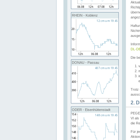
Aktual
Richti
übern
RHEIN - Koblenz
angeze
Haftu
Nichtn
ausge
Infor
DL-DE
Die be
DONAU - Passau
v
Trotz 
aussch
2. 
ODER - Eisenhüttenstadt
PEGEL
VI al
die R
Für j
Aktion