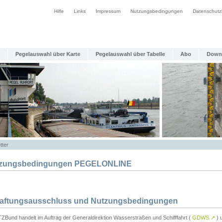
Hilfe
Links
Impressum
Nutzungsbedingungen
Datenschutz
Pegelauswahl über Karte
Pegelauswahl über Tabelle
Abo
Down
tter
zungsbedingungen PEGELONLINE
Haftungsausschluss und Nutzungsbedingungen
TZBund handelt im Auftrag der Generaldirektion Wasserstraßen und Schifffahrt (
GDWS
↗
) u