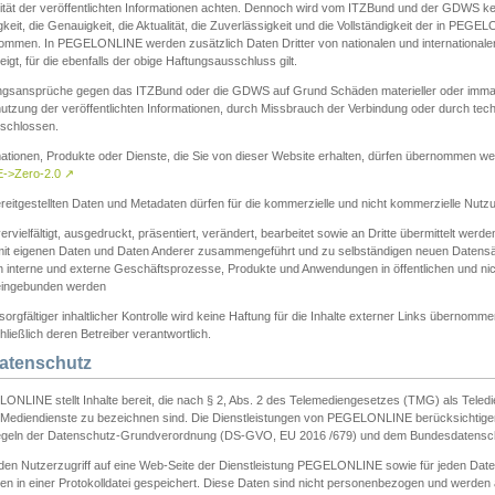
ität der veröffentlichten Informationen achten. Dennoch wird vom ITZBund und der GDWS kein
gkeit, die Genauigkeit, die Aktualität, die Zuverlässigkeit und die Vollständigkeit der in PEG
ommen. In PEGELONLINE werden zusätzlich Daten Dritter von nationalen und internationale
igt, für die ebenfalls der obige Haftungsausschluss gilt.
ngsansprüche gegen das ITZBund oder die GDWS auf Grund Schäden materieller oder immater
utzung der veröffentlichten Informationen, durch Missbrauch der Verbindung oder durch tec
schlossen.
mationen, Produkte oder Dienste, die Sie von dieser Website erhalten, dürfen übernommen we
->Zero-2.0
↗
reitgestellten Daten und Metadaten dürfen für die kommerzielle und nicht kommerzielle Nut
ervielfältigt, ausgedruckt, präsentiert, verändert, bearbeitet sowie an Dritte übermittelt werde
mit eigenen Daten und Daten Anderer zusammengeführt und zu selbständigen neuen Datens
in interne und externe Geschäftsprozesse, Produkte und Anwendungen in öffentlichen und nic
eingebunden werden
sorgfältiger inhaltlicher Kontrolle wird keine Haftung für die Inhalte externer Links übernomme
ließlich deren Betreiber verantwortlich.
Datenschutz
ONLINE stellt Inhalte bereit, die nach § 2, Abs. 2 des Telemediengesetzes (TMG) als Teled
s Mediendienste zu bezeichnen sind. Die Dienstleistungen von PEGELONLINE berücksichtigen
egeln der Datenschutz-Grundverordnung (DS-GVO, EU 2016 /679) und dem Bundesdatensc
eden Nutzerzugriff auf eine Web-Seite der Dienstleistung PEGELONLINE sowie für jeden Dat
en in einer Protokolldatei gespeichert. Diese Daten sind nicht personenbezogen und werden a