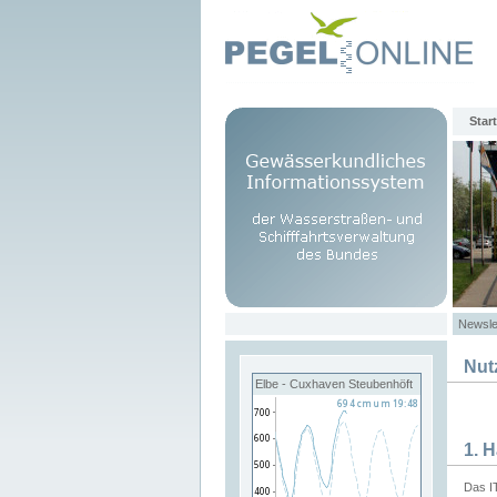
Start
Newsle
Nut
Elbe - Cuxhaven Steubenhöft
1. 
Das I