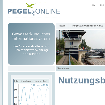
Hilfe
Link
Start
Pegelauswahl über Karte
Newsletter
Nutzungs
Elbe - Cuxhaven Steubenhöft