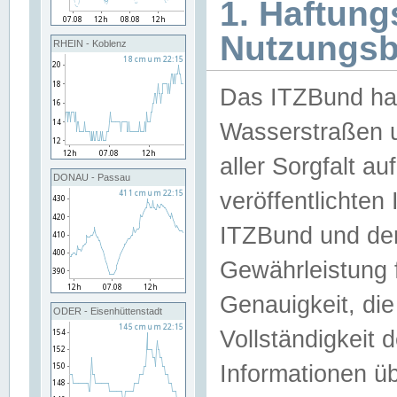
1. Haftun
Nutzungs
RHEIN - Koblenz
Das ITZBund han
Wasserstraßen u
aller Sorgfalt au
DONAU - Passau
veröffentlichte
ITZBund und de
Gewährleistung fü
Genauigkeit, die 
ODER - Eisenhüttenstadt
Vollständigkeit
Informationen 