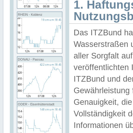
1. Haftun
Nutzungs
RHEIN - Koblenz
Das ITZBund han
Wasserstraßen u
aller Sorgfalt au
DONAU - Passau
veröffentlichte
ITZBund und de
Gewährleistung fü
Genauigkeit, die 
ODER - Eisenhüttenstadt
Vollständigkeit
Informationen 