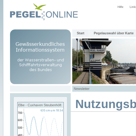
Hilfe
Link
Start
Pegelauswahl über Karte
Newsletter
Nutzungs
Elbe - Cuxhaven Steubenhöft