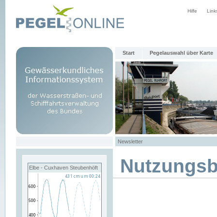
Hilfe
Link
Start
Pegelauswahl über Karte
Newsletter
Nutzungs
Elbe - Cuxhaven Steubenhöft