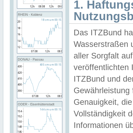
1. Haftun
Nutzungs
RHEIN - Koblenz
Das ITZBund han
Wasserstraßen u
aller Sorgfalt au
DONAU - Passau
veröffentlichte
ITZBund und de
Gewährleistung fü
Genauigkeit, die 
ODER - Eisenhüttenstadt
Vollständigkeit
Informationen 