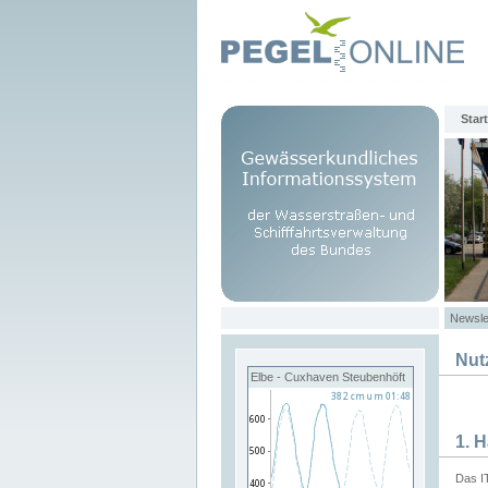
Start
Newsle
Nut
Elbe - Cuxhaven Steubenhöft
1. 
Das I