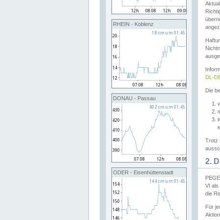
Aktual
Richti
übern
RHEIN - Koblenz
angeze
Haftu
Nichtn
ausge
Infor
DL-DE
Die be
DONAU - Passau
v
Trotz 
aussch
2. 
ODER - Eisenhüttenstadt
PEGEL
VI al
die R
Für j
Aktion