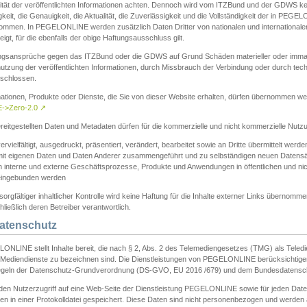
ität der veröffentlichten Informationen achten. Dennoch wird vom ITZBund und der GDWS kein
gkeit, die Genauigkeit, die Aktualität, die Zuverlässigkeit und die Vollständigkeit der in PEG
ommen. In PEGELONLINE werden zusätzlich Daten Dritter von nationalen und internationale
igt, für die ebenfalls der obige Haftungsausschluss gilt.
ngsansprüche gegen das ITZBund oder die GDWS auf Grund Schäden materieller oder immater
utzung der veröffentlichten Informationen, durch Missbrauch der Verbindung oder durch tec
schlossen.
mationen, Produkte oder Dienste, die Sie von dieser Website erhalten, dürfen übernommen we
->Zero-2.0
↗
reitgestellten Daten und Metadaten dürfen für die kommerzielle und nicht kommerzielle Nut
ervielfältigt, ausgedruckt, präsentiert, verändert, bearbeitet sowie an Dritte übermittelt werde
mit eigenen Daten und Daten Anderer zusammengeführt und zu selbständigen neuen Datens
in interne und externe Geschäftsprozesse, Produkte und Anwendungen in öffentlichen und nic
eingebunden werden
sorgfältiger inhaltlicher Kontrolle wird keine Haftung für die Inhalte externer Links übernomme
ließlich deren Betreiber verantwortlich.
Datenschutz
ONLINE stellt Inhalte bereit, die nach § 2, Abs. 2 des Telemediengesetzes (TMG) als Teled
s Mediendienste zu bezeichnen sind. Die Dienstleistungen von PEGELONLINE berücksichtigen
egeln der Datenschutz-Grundverordnung (DS-GVO, EU 2016 /679) und dem Bundesdatensc
eden Nutzerzugriff auf eine Web-Seite der Dienstleistung PEGELONLINE sowie für jeden Dat
en in einer Protokolldatei gespeichert. Diese Daten sind nicht personenbezogen und werden a