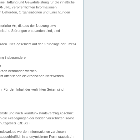
e Haftung und Gewährleistung für die inhaltliche
ELONLINE veröffentlichten Informationen
n Behörden, Organisationen und Einrichtungen
ieller Art, die aus der Nutzung bzw.
hnische Störungen entstanden sind, sind
rden. Dies geschieht auf der Grundlage der Lizenz
zung insbesondere
n
ätzen verbunden werden
ht öffentlichen elektronischen Netzwerken
n. Für den Inhalt der verlinkten Seiten sind
ienste und nach Rundfunkstaatsvertrag Abschnitt
 die Festlegungen der beiden Vorschriften sowie
hutzgesetz (BDSG).
endownload werden Informationen zu diesen
usschließlich in anonymisierter Form statistisch