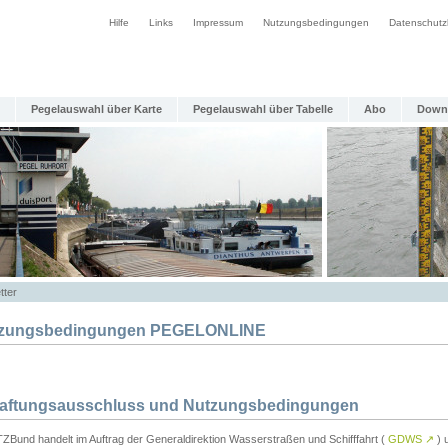
Hilfe
Links
Impressum
Nutzungsbedingungen
Datenschutz
Pegelauswahl über Karte
Pegelauswahl über Tabelle
Abo
Down
tter
zungsbedingungen PEGELONLINE
Haftungsausschluss und Nutzungsbedingungen
TZBund handelt im Auftrag der Generaldirektion Wasserstraßen und Schifffahrt (
GDWS
↗
) u