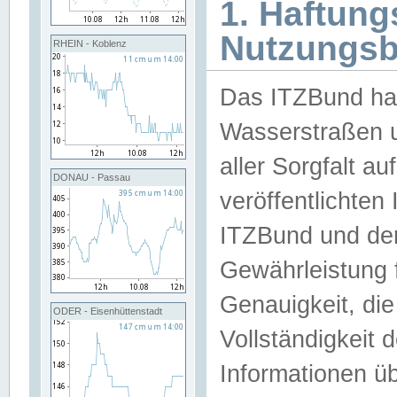
1. Haftun
Nutzungs
RHEIN - Koblenz
Das ITZBund han
Wasserstraßen u
aller Sorgfalt au
DONAU - Passau
veröffentlichte
ITZBund und de
Gewährleistung fü
Genauigkeit, die 
ODER - Eisenhüttenstadt
Vollständigkeit
Informationen 