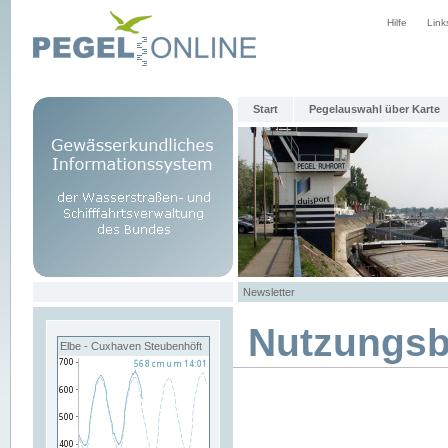
Hilfe
Link
Start
Pegelauswahl über Karte
Newsletter
Nutzungs
Elbe - Cuxhaven Steubenhöft