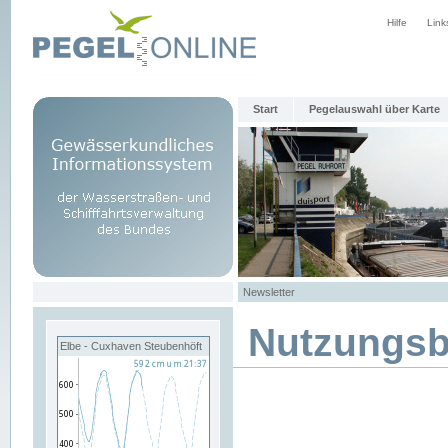
Hilfe
Link
Start
Pegelauswahl über Karte
Newsletter
Nutzungs
Elbe - Cuxhaven Steubenhöft