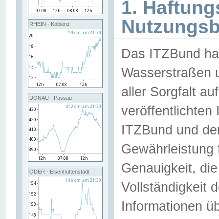
1. Haftun
Nutzungs
RHEIN - Koblenz
Das ITZBund han
Wasserstraßen u
aller Sorgfalt au
DONAU - Passau
veröffentlichte
ITZBund und de
Gewährleistung fü
Genauigkeit, die 
ODER - Eisenhüttenstadt
Vollständigkeit
Informationen 