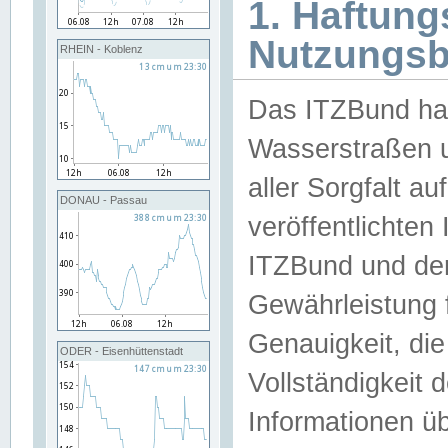
1. Haftun
Nutzungs
RHEIN - Koblenz
Das ITZBund han
Wasserstraßen u
aller Sorgfalt au
DONAU - Passau
veröffentlichte
ITZBund und de
Gewährleistung fü
Genauigkeit, die 
ODER - Eisenhüttenstadt
Vollständigkeit
Informationen 