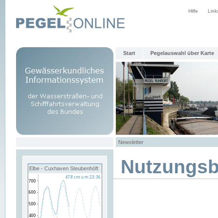
Hilfe
Link
Start
Pegelauswahl über Karte
Newsletter
Nutzungs
Elbe - Cuxhaven Steubenhöft