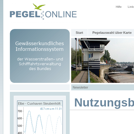
Hilfe
Link
Start
Pegelauswahl über Karte
Newsletter
Nutzungs
Elbe - Cuxhaven Steubenhöft