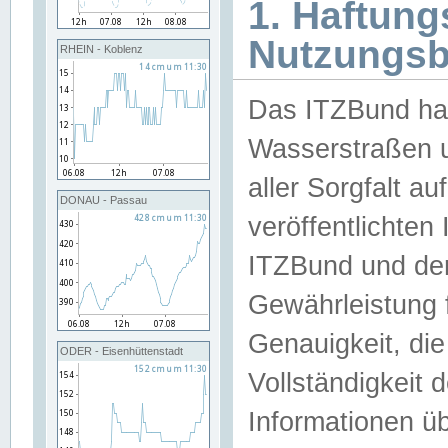
1. Haftun
Nutzungs
RHEIN - Koblenz
Das ITZBund han
Wasserstraßen u
aller Sorgfalt au
DONAU - Passau
veröffentlichte
ITZBund und de
Gewährleistung fü
Genauigkeit, die 
ODER - Eisenhüttenstadt
Vollständigkeit
Informationen 