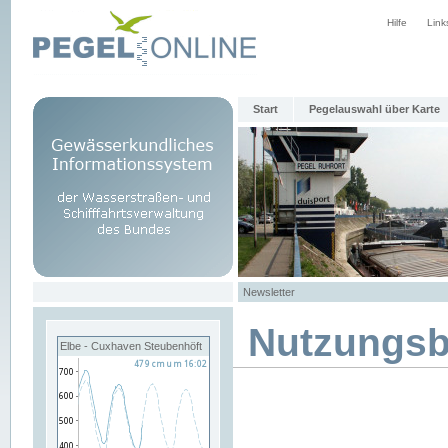
Hilfe
Link
Start
Pegelauswahl über Karte
Newsletter
Nutzungs
Elbe - Cuxhaven Steubenhöft