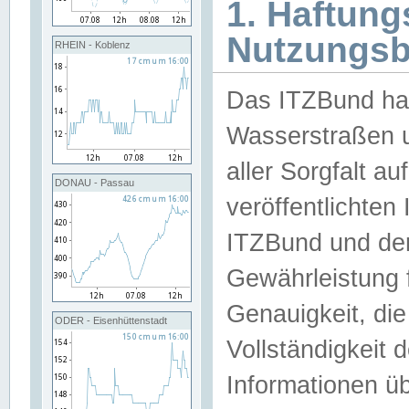
1. Haftun
Nutzungs
RHEIN - Koblenz
Das ITZBund han
Wasserstraßen u
aller Sorgfalt au
DONAU - Passau
veröffentlichte
ITZBund und de
Gewährleistung fü
Genauigkeit, die 
ODER - Eisenhüttenstadt
Vollständigkeit
Informationen 