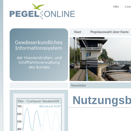
Hilfe
Link
Start
Pegelauswahl über Karte
Newsletter
Nutzungs
Elbe - Cuxhaven Steubenhöft