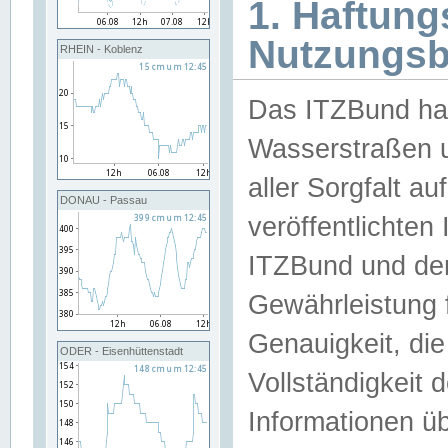
1. Haftun
Nutzungs
RHEIN - Koblenz
Das ITZBund han
Wasserstraßen u
aller Sorgfalt au
DONAU - Passau
veröffentlichte
ITZBund und de
Gewährleistung fü
Genauigkeit, die 
ODER - Eisenhüttenstadt
Vollständigkeit
Informationen 