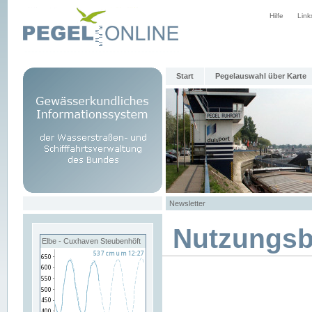
Hilfe
Link
Start
Pegelauswahl über Karte
Newsletter
Nutzungs
Elbe - Cuxhaven Steubenhöft