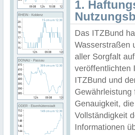
1. Haftun
Nutzungs
RHEIN - Koblenz
Das ITZBund han
Wasserstraßen u
aller Sorgfalt au
DONAU - Passau
veröffentlichte
ITZBund und de
Gewährleistung fü
Genauigkeit, die 
ODER - Eisenhüttenstadt
Vollständigkeit
Informationen 