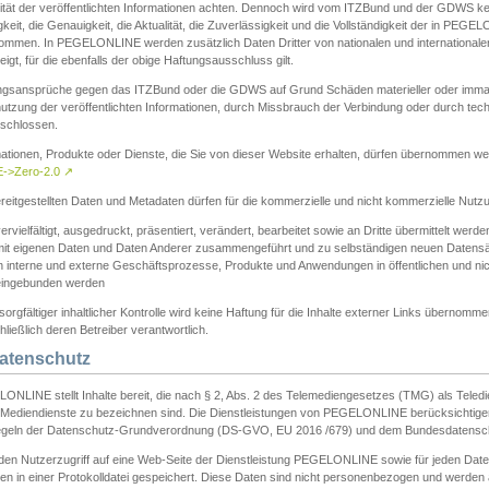
ität der veröffentlichten Informationen achten. Dennoch wird vom ITZBund und der GDWS kein
gkeit, die Genauigkeit, die Aktualität, die Zuverlässigkeit und die Vollständigkeit der in PEG
ommen. In PEGELONLINE werden zusätzlich Daten Dritter von nationalen und internationale
igt, für die ebenfalls der obige Haftungsausschluss gilt.
ngsansprüche gegen das ITZBund oder die GDWS auf Grund Schäden materieller oder immater
utzung der veröffentlichten Informationen, durch Missbrauch der Verbindung oder durch tec
schlossen.
mationen, Produkte oder Dienste, die Sie von dieser Website erhalten, dürfen übernommen we
->Zero-2.0
↗
reitgestellten Daten und Metadaten dürfen für die kommerzielle und nicht kommerzielle Nut
ervielfältigt, ausgedruckt, präsentiert, verändert, bearbeitet sowie an Dritte übermittelt werde
mit eigenen Daten und Daten Anderer zusammengeführt und zu selbständigen neuen Datens
in interne und externe Geschäftsprozesse, Produkte und Anwendungen in öffentlichen und nic
eingebunden werden
sorgfältiger inhaltlicher Kontrolle wird keine Haftung für die Inhalte externer Links übernomme
ließlich deren Betreiber verantwortlich.
Datenschutz
ONLINE stellt Inhalte bereit, die nach § 2, Abs. 2 des Telemediengesetzes (TMG) als Teled
s Mediendienste zu bezeichnen sind. Die Dienstleistungen von PEGELONLINE berücksichtigen
egeln der Datenschutz-Grundverordnung (DS-GVO, EU 2016 /679) und dem Bundesdatensc
eden Nutzerzugriff auf eine Web-Seite der Dienstleistung PEGELONLINE sowie für jeden Dat
en in einer Protokolldatei gespeichert. Diese Daten sind nicht personenbezogen und werden a