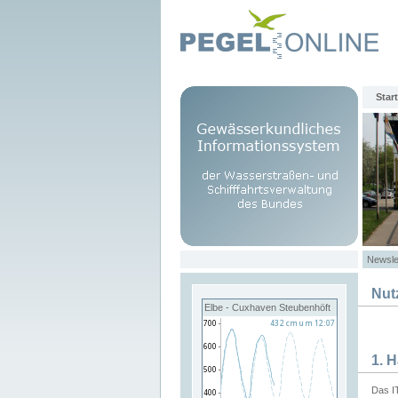
Start
Newsle
Nut
Elbe - Cuxhaven Steubenhöft
1. 
Das I