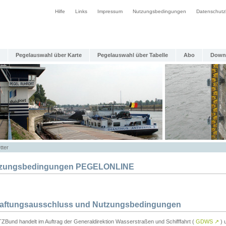
Hilfe
Links
Impressum
Nutzungsbedingungen
Datenschutz
Pegelauswahl über Karte
Pegelauswahl über Tabelle
Abo
Down
tter
zungsbedingungen PEGELONLINE
Haftungsausschluss und Nutzungsbedingungen
TZBund handelt im Auftrag der Generaldirektion Wasserstraßen und Schifffahrt (
GDWS
↗
) u