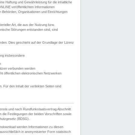
e Haftung und Gewährleistung für die inhaltliche
ELONLINE veröffentlichten Informationen
n Behörden, Organisationen und Einrichtungen
ieller Art, die aus der Nutzung bzw.
hnische Störungen entstanden sind, sind
rden. Dies geschieht auf der Grundlage der Lizenz
zung insbesondere
n
ätzen verbunden werden
ht öffentlichen elektronischen Netzwerken
n. Für den Inhalt der verlinkten Seiten sind
ienste und nach Rundfunkstaatsvertrag Abschnitt
 die Festlegungen der beiden Vorschriften sowie
hutzgesetz (BDSG).
endownload werden Informationen zu diesen
usschließlich in anonymisierter Form statistisch