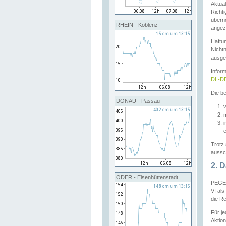
Aktual
Richti
übern
RHEIN - Koblenz
angeze
Haftu
Nichtn
ausge
Infor
DL-DE
Die be
DONAU - Passau
v
Trotz 
aussch
2. 
ODER - Eisenhüttenstadt
PEGEL
VI al
die R
Für j
Aktion