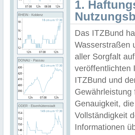
1. Haftun
Nutzungs
RHEIN - Koblenz
Das ITZBund han
Wasserstraßen u
aller Sorgfalt au
DONAU - Passau
veröffentlichte
ITZBund und de
Gewährleistung fü
Genauigkeit, die 
ODER - Eisenhüttenstadt
Vollständigkeit
Informationen 