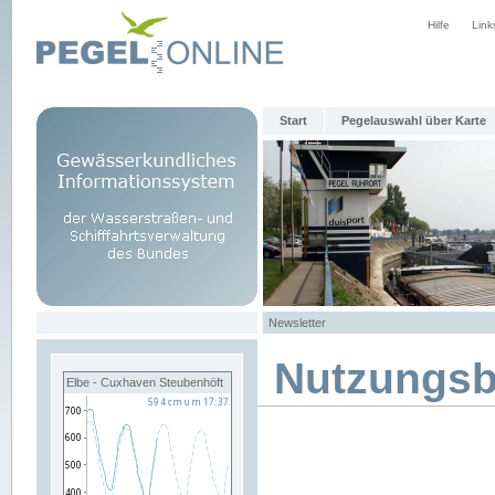
Hilfe
Link
Start
Pegelauswahl über Karte
Newsletter
Nutzungs
Elbe - Cuxhaven Steubenhöft