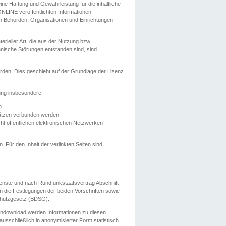
e Haftung und Gewährleistung für die inhaltliche
ELONLINE veröffentlichten Informationen
n Behörden, Organisationen und Einrichtungen
ieller Art, die aus der Nutzung bzw.
hnische Störungen entstanden sind, sind
rden. Dies geschieht auf der Grundlage der Lizenz
zung insbesondere
n
ätzen verbunden werden
ht öffentlichen elektronischen Netzwerken
n. Für den Inhalt der verlinkten Seiten sind
ienste und nach Rundfunkstaatsvertrag Abschnitt
 die Festlegungen der beiden Vorschriften sowie
hutzgesetz (BDSG).
endownload werden Informationen zu diesen
usschließlich in anonymisierter Form statistisch