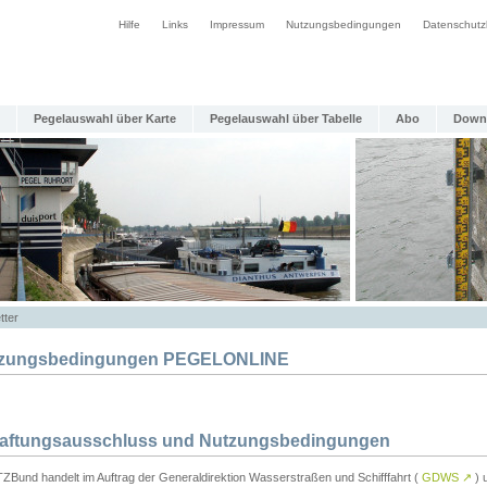
Hilfe
Links
Impressum
Nutzungsbedingungen
Datenschutz
Pegelauswahl über Karte
Pegelauswahl über Tabelle
Abo
Down
tter
zungsbedingungen PEGELONLINE
Haftungsausschluss und Nutzungsbedingungen
TZBund handelt im Auftrag der Generaldirektion Wasserstraßen und Schifffahrt (
GDWS
↗
) u