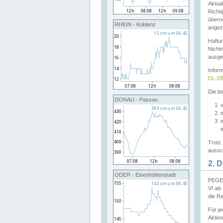
Aktual
Richti
übern
RHEIN - Koblenz
angeze
Haftu
Nichtn
ausge
Infor
DL-DE
Die be
DONAU - Passau
v
Trotz 
aussch
2. 
ODER - Eisenhüttenstadt
PEGEL
VI al
die R
Für j
Aktion