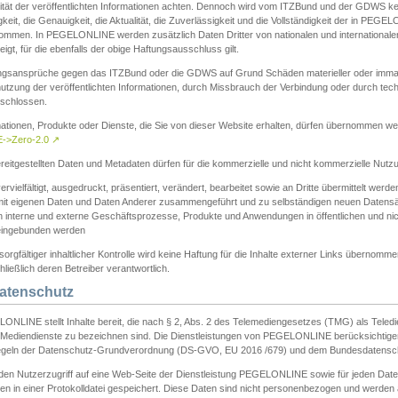
ität der veröffentlichten Informationen achten. Dennoch wird vom ITZBund und der GDWS kein
gkeit, die Genauigkeit, die Aktualität, die Zuverlässigkeit und die Vollständigkeit der in PEG
ommen. In PEGELONLINE werden zusätzlich Daten Dritter von nationalen und internationale
igt, für die ebenfalls der obige Haftungsausschluss gilt.
ngsansprüche gegen das ITZBund oder die GDWS auf Grund Schäden materieller oder immater
utzung der veröffentlichten Informationen, durch Missbrauch der Verbindung oder durch tec
schlossen.
mationen, Produkte oder Dienste, die Sie von dieser Website erhalten, dürfen übernommen we
->Zero-2.0
↗
reitgestellten Daten und Metadaten dürfen für die kommerzielle und nicht kommerzielle Nut
ervielfältigt, ausgedruckt, präsentiert, verändert, bearbeitet sowie an Dritte übermittelt werde
mit eigenen Daten und Daten Anderer zusammengeführt und zu selbständigen neuen Datens
in interne und externe Geschäftsprozesse, Produkte und Anwendungen in öffentlichen und nic
eingebunden werden
sorgfältiger inhaltlicher Kontrolle wird keine Haftung für die Inhalte externer Links übernomme
ließlich deren Betreiber verantwortlich.
Datenschutz
ONLINE stellt Inhalte bereit, die nach § 2, Abs. 2 des Telemediengesetzes (TMG) als Teled
s Mediendienste zu bezeichnen sind. Die Dienstleistungen von PEGELONLINE berücksichtigen
egeln der Datenschutz-Grundverordnung (DS-GVO, EU 2016 /679) und dem Bundesdatensc
eden Nutzerzugriff auf eine Web-Seite der Dienstleistung PEGELONLINE sowie für jeden Dat
en in einer Protokolldatei gespeichert. Diese Daten sind nicht personenbezogen und werden a