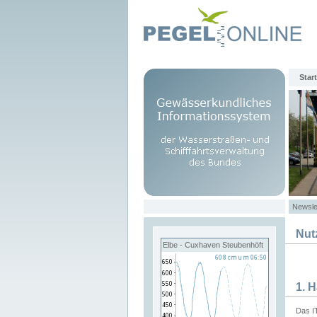
Start
Newsle
Nut
Elbe - Cuxhaven Steubenhöft
1. 
Das I