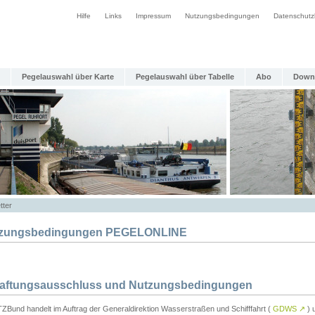
Hilfe
Links
Impressum
Nutzungsbedingungen
Datenschutz
Pegelauswahl über Karte
Pegelauswahl über Tabelle
Abo
Down
tter
zungsbedingungen PEGELONLINE
Haftungsausschluss und Nutzungsbedingungen
TZBund handelt im Auftrag der Generaldirektion Wasserstraßen und Schifffahrt (
GDWS
↗
) u