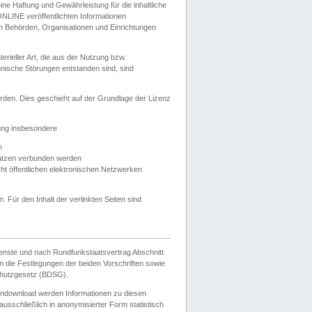
e Haftung und Gewährleistung für die inhaltliche
ELONLINE veröffentlichten Informationen
n Behörden, Organisationen und Einrichtungen
ieller Art, die aus der Nutzung bzw.
hnische Störungen entstanden sind, sind
rden. Dies geschieht auf der Grundlage der Lizenz
zung insbesondere
n
ätzen verbunden werden
ht öffentlichen elektronischen Netzwerken
n. Für den Inhalt der verlinkten Seiten sind
ienste und nach Rundfunkstaatsvertrag Abschnitt
 die Festlegungen der beiden Vorschriften sowie
hutzgesetz (BDSG).
endownload werden Informationen zu diesen
usschließlich in anonymisierter Form statistisch