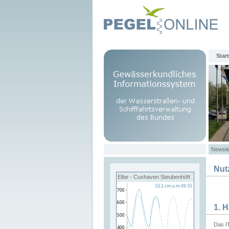
Start
Newsle
Nut
Elbe - Cuxhaven Steubenhöft
1. 
Das I