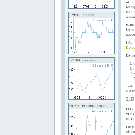
Aktual
Richti
übern
RHEIN - Koblenz
angeze
Haftu
Nichtn
ausge
Infor
DL-DE
Die be
DONAU - Passau
v
Trotz 
aussch
2. 
ODER - Eisenhüttenstadt
PEGEL
VI al
die R
Für j
Aktion