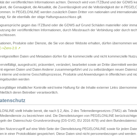
ität der veröffentlichten Informationen achten. Dennoch wird vom ITZBund und der GDWS kein
gkeit, die Genauigkeit, die Aktualität, die Zuverlässigkeit und die Vollständigkeit der in PEG
ommen. In PEGELONLINE werden zusätzlich Daten Dritter von nationalen und internationale
igt, für die ebenfalls der obige Haftungsausschluss gilt.
ngsansprüche gegen das ITZBund oder die GDWS auf Grund Schäden materieller oder immater
utzung der veröffentlichten Informationen, durch Missbrauch der Verbindung oder durch tec
schlossen.
mationen, Produkte oder Dienste, die Sie von dieser Website erhalten, dürfen übernommen we
->Zero-2.0
↗
reitgestellten Daten und Metadaten dürfen für die kommerzielle und nicht kommerzielle Nut
ervielfältigt, ausgedruckt, präsentiert, verändert, bearbeitet sowie an Dritte übermittelt werde
mit eigenen Daten und Daten Anderer zusammengeführt und zu selbständigen neuen Datens
in interne und externe Geschäftsprozesse, Produkte und Anwendungen in öffentlichen und nic
eingebunden werden
sorgfältiger inhaltlicher Kontrolle wird keine Haftung für die Inhalte externer Links übernomme
ließlich deren Betreiber verantwortlich.
Datenschutz
ONLINE stellt Inhalte bereit, die nach § 2, Abs. 2 des Telemediengesetzes (TMG) als Teled
s Mediendienste zu bezeichnen sind. Die Dienstleistungen von PEGELONLINE berücksichtigen
egeln der Datenschutz-Grundverordnung (DS-GVO, EU 2016 /679) und dem Bundesdatensc
eden Nutzerzugriff auf eine Web-Seite der Dienstleistung PEGELONLINE sowie für jeden Dat
en in einer Protokolldatei gespeichert. Diese Daten sind nicht personenbezogen und werden a