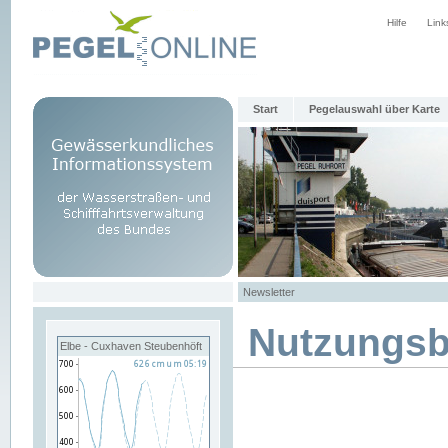
Hilfe
Link
Start
Pegelauswahl über Karte
Newsletter
Nutzungs
Elbe - Cuxhaven Steubenhöft