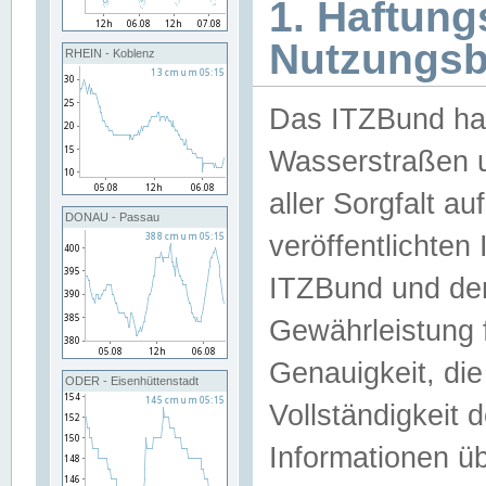
1. Haftun
Nutzungs
RHEIN - Koblenz
Das ITZBund han
Wasserstraßen u
aller Sorgfalt au
DONAU - Passau
veröffentlichte
ITZBund und de
Gewährleistung fü
Genauigkeit, die 
ODER - Eisenhüttenstadt
Vollständigkeit
Informationen 