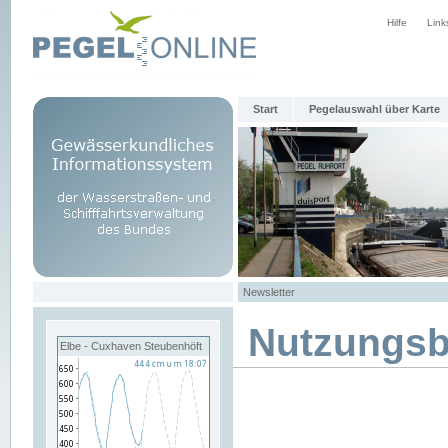
Hilfe
Link
Start
Pegelauswahl über Karte
Newsletter
Nutzungs
Elbe - Cuxhaven Steubenhöft