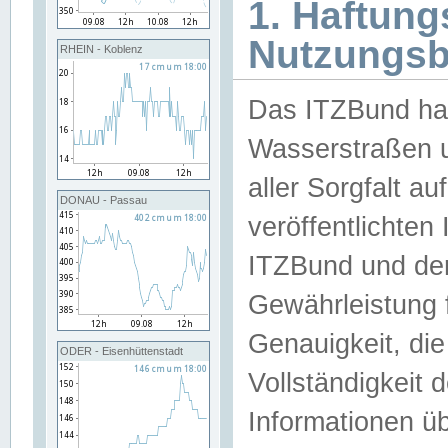
1. Haftun
Nutzungs
RHEIN - Koblenz
Das ITZBund han
Wasserstraßen u
aller Sorgfalt au
DONAU - Passau
veröffentlichte
ITZBund und de
Gewährleistung fü
Genauigkeit, die 
ODER - Eisenhüttenstadt
Vollständigkeit
Informationen 