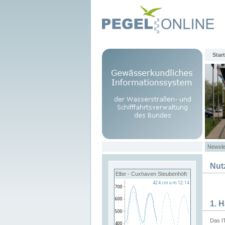
Start
Newsle
Nut
Elbe - Cuxhaven Steubenhöft
1. 
Das I