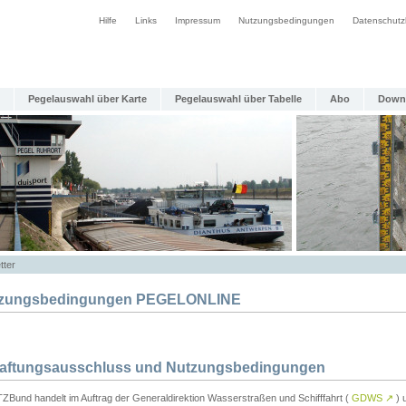
Hilfe
Links
Impressum
Nutzungsbedingungen
Datenschutz
Pegelauswahl über Karte
Pegelauswahl über Tabelle
Abo
Down
tter
zungsbedingungen PEGELONLINE
Haftungsausschluss und Nutzungsbedingungen
TZBund handelt im Auftrag der Generaldirektion Wasserstraßen und Schifffahrt (
GDWS
↗
) u