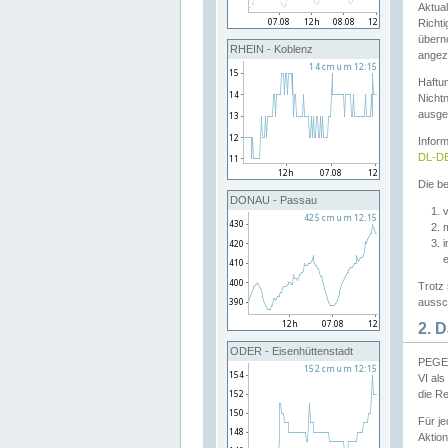
Aktual
Richti
übern
RHEIN - Koblenz
angeze
Haftu
Nichtn
ausge
Infor
DL-DE
Die be
DONAU - Passau
v
Trotz 
aussch
2. 
ODER - Eisenhüttenstadt
PEGEL
VI al
die R
Für j
Aktion