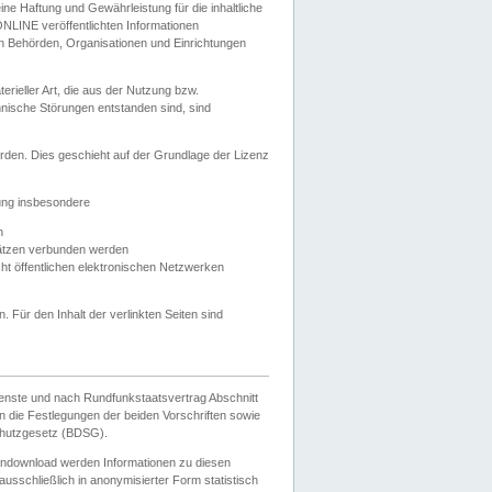
e Haftung und Gewährleistung für die inhaltliche
ELONLINE veröffentlichten Informationen
n Behörden, Organisationen und Einrichtungen
ieller Art, die aus der Nutzung bzw.
hnische Störungen entstanden sind, sind
rden. Dies geschieht auf der Grundlage der Lizenz
zung insbesondere
n
ätzen verbunden werden
ht öffentlichen elektronischen Netzwerken
n. Für den Inhalt der verlinkten Seiten sind
ienste und nach Rundfunkstaatsvertrag Abschnitt
 die Festlegungen der beiden Vorschriften sowie
hutzgesetz (BDSG).
endownload werden Informationen zu diesen
usschließlich in anonymisierter Form statistisch