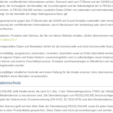
ität der veröffentlichten Informationen achten. Dennoch wird vom ITZBund und der GDWS kein
gkeit, die Genauigkeit, die Aktualität, die Zuverlässigkeit und die Vollständigkeit der in PEG
ommen. In PEGELONLINE werden zusätzlich Daten Dritter von nationalen und internationale
igt, für die ebenfalls der obige Haftungsausschluss gilt.
ngsansprüche gegen das ITZBund oder die GDWS auf Grund Schäden materieller oder immater
utzung der veröffentlichten Informationen, durch Missbrauch der Verbindung oder durch tec
schlossen.
mationen, Produkte oder Dienste, die Sie von dieser Website erhalten, dürfen übernommen we
->Zero-2.0
↗
reitgestellten Daten und Metadaten dürfen für die kommerzielle und nicht kommerzielle Nut
ervielfältigt, ausgedruckt, präsentiert, verändert, bearbeitet sowie an Dritte übermittelt werde
mit eigenen Daten und Daten Anderer zusammengeführt und zu selbständigen neuen Datens
in interne und externe Geschäftsprozesse, Produkte und Anwendungen in öffentlichen und nic
eingebunden werden
sorgfältiger inhaltlicher Kontrolle wird keine Haftung für die Inhalte externer Links übernomme
ließlich deren Betreiber verantwortlich.
Datenschutz
ONLINE stellt Inhalte bereit, die nach § 2, Abs. 2 des Telemediengesetzes (TMG) als Teled
s Mediendienste zu bezeichnen sind. Die Dienstleistungen von PEGELONLINE berücksichtigen
egeln der Datenschutz-Grundverordnung (DS-GVO, EU 2016 /679) und dem Bundesdatensc
eden Nutzerzugriff auf eine Web-Seite der Dienstleistung PEGELONLINE sowie für jeden Dat
en in einer Protokolldatei gespeichert. Diese Daten sind nicht personenbezogen und werden a