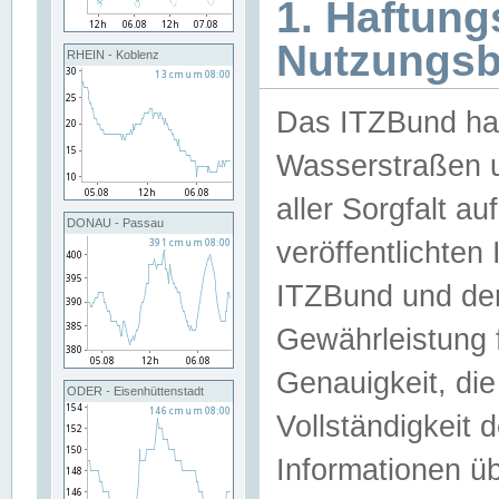
1. Haftun
Nutzungs
RHEIN - Koblenz
Das ITZBund han
Wasserstraßen u
aller Sorgfalt au
DONAU - Passau
veröffentlichte
ITZBund und de
Gewährleistung fü
Genauigkeit, die 
ODER - Eisenhüttenstadt
Vollständigkeit
Informationen 