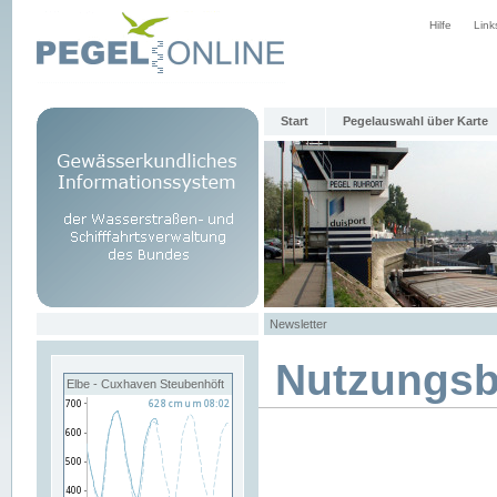
Hilfe
Link
Start
Pegelauswahl über Karte
Newsletter
Nutzungs
Elbe - Cuxhaven Steubenhöft