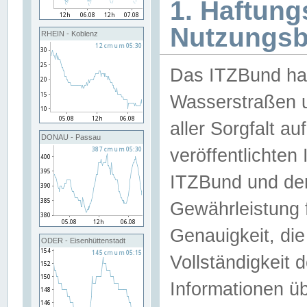
1. Haftun
Nutzungs
RHEIN - Koblenz
Das ITZBund han
Wasserstraßen u
aller Sorgfalt au
DONAU - Passau
veröffentlichte
ITZBund und de
Gewährleistung fü
Genauigkeit, die 
ODER - Eisenhüttenstadt
Vollständigkeit
Informationen 