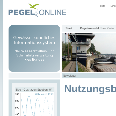
Hilfe
Link
Start
Pegelauswahl über Karte
Newsletter
Nutzungs
Elbe - Cuxhaven Steubenhöft