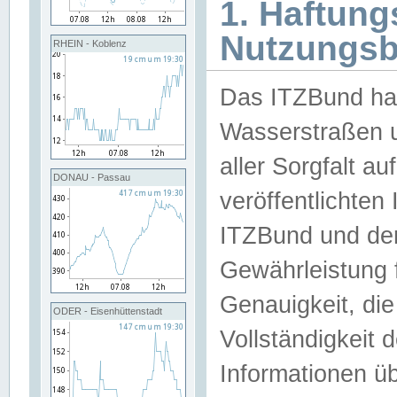
1. Haftun
Nutzungs
RHEIN - Koblenz
Das ITZBund han
Wasserstraßen u
aller Sorgfalt au
DONAU - Passau
veröffentlichte
ITZBund und de
Gewährleistung fü
Genauigkeit, die 
ODER - Eisenhüttenstadt
Vollständigkeit
Informationen 