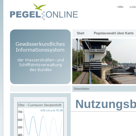
Hilfe
Link
Start
Pegelauswahl über Karte
Newsletter
Nutzungs
Elbe - Cuxhaven Steubenhöft