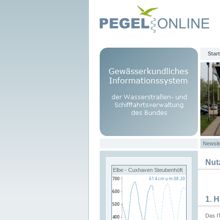
Start
Newsle
Nut
Elbe - Cuxhaven Steubenhöft
1. 
Das I