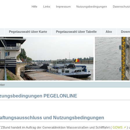
Hilfe
Links
Impressum
Nutzungsbedingungen
Datenschutz
Pegelauswahl über Karte
Pegelauswahl über Tabelle
Abo
Down
tter
zungsbedingungen PEGELONLINE
Haftungsausschluss und Nutzungsbedingungen
TZBund handelt im Auftrag der Generaldirektion Wasserstraßen und Schifffahrt (
GDWS
↗
) u