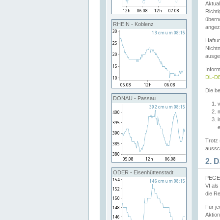
Aktual
Richti
übern
RHEIN - Koblenz
angeze
Haftu
Nichtn
ausge
Infor
DL-DE
Die be
DONAU - Passau
v
Trotz 
aussch
2. 
ODER - Eisenhüttenstadt
PEGEL
VI al
die R
Für j
Aktion