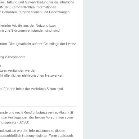
e Haftung und Gewährleistung für die inhaltliche
ELONLINE veröffentlichten Informationen
n Behörden, Organisationen und Einrichtungen
ieller Art, die aus der Nutzung bzw.
hnische Störungen entstanden sind, sind
rden. Dies geschieht auf der Grundlage der Lizenz
zung insbesondere
n
ätzen verbunden werden
ht öffentlichen elektronischen Netzwerken
n. Für den Inhalt der verlinkten Seiten sind
ienste und nach Rundfunkstaatsvertrag Abschnitt
 die Festlegungen der beiden Vorschriften sowie
hutzgesetz (BDSG).
endownload werden Informationen zu diesen
usschließlich in anonymisierter Form statistisch