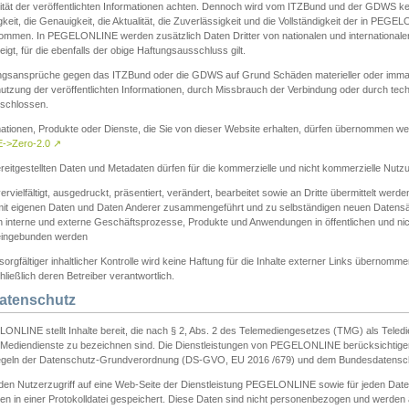
ität der veröffentlichten Informationen achten. Dennoch wird vom ITZBund und der GDWS kein
gkeit, die Genauigkeit, die Aktualität, die Zuverlässigkeit und die Vollständigkeit der in PEG
ommen. In PEGELONLINE werden zusätzlich Daten Dritter von nationalen und internationale
igt, für die ebenfalls der obige Haftungsausschluss gilt.
ngsansprüche gegen das ITZBund oder die GDWS auf Grund Schäden materieller oder immater
utzung der veröffentlichten Informationen, durch Missbrauch der Verbindung oder durch tec
schlossen.
mationen, Produkte oder Dienste, die Sie von dieser Website erhalten, dürfen übernommen we
->Zero-2.0
↗
reitgestellten Daten und Metadaten dürfen für die kommerzielle und nicht kommerzielle Nut
ervielfältigt, ausgedruckt, präsentiert, verändert, bearbeitet sowie an Dritte übermittelt werde
mit eigenen Daten und Daten Anderer zusammengeführt und zu selbständigen neuen Datens
in interne und externe Geschäftsprozesse, Produkte und Anwendungen in öffentlichen und nic
eingebunden werden
sorgfältiger inhaltlicher Kontrolle wird keine Haftung für die Inhalte externer Links übernomme
ließlich deren Betreiber verantwortlich.
Datenschutz
ONLINE stellt Inhalte bereit, die nach § 2, Abs. 2 des Telemediengesetzes (TMG) als Teled
s Mediendienste zu bezeichnen sind. Die Dienstleistungen von PEGELONLINE berücksichtigen
egeln der Datenschutz-Grundverordnung (DS-GVO, EU 2016 /679) und dem Bundesdatensc
eden Nutzerzugriff auf eine Web-Seite der Dienstleistung PEGELONLINE sowie für jeden Dat
en in einer Protokolldatei gespeichert. Diese Daten sind nicht personenbezogen und werden a