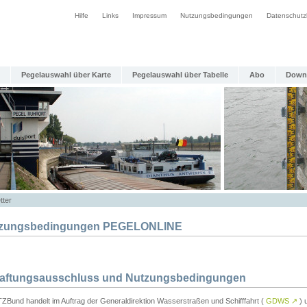
Hilfe
Links
Impressum
Nutzungsbedingungen
Datenschutz
Pegelauswahl über Karte
Pegelauswahl über Tabelle
Abo
Down
tter
zungsbedingungen PEGELONLINE
Haftungsausschluss und Nutzungsbedingungen
TZBund handelt im Auftrag der Generaldirektion Wasserstraßen und Schifffahrt (
GDWS
↗
) u