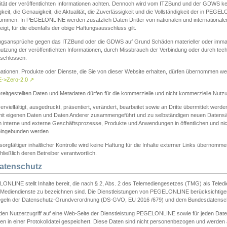
ität der veröffentlichten Informationen achten. Dennoch wird vom ITZBund und der GDWS kein
gkeit, die Genauigkeit, die Aktualität, die Zuverlässigkeit und die Vollständigkeit der in PEG
ommen. In PEGELONLINE werden zusätzlich Daten Dritter von nationalen und internationale
igt, für die ebenfalls der obige Haftungsausschluss gilt.
ngsansprüche gegen das ITZBund oder die GDWS auf Grund Schäden materieller oder immater
utzung der veröffentlichten Informationen, durch Missbrauch der Verbindung oder durch tec
schlossen.
mationen, Produkte oder Dienste, die Sie von dieser Website erhalten, dürfen übernommen we
->Zero-2.0
↗
reitgestellten Daten und Metadaten dürfen für die kommerzielle und nicht kommerzielle Nut
ervielfältigt, ausgedruckt, präsentiert, verändert, bearbeitet sowie an Dritte übermittelt werde
mit eigenen Daten und Daten Anderer zusammengeführt und zu selbständigen neuen Datens
in interne und externe Geschäftsprozesse, Produkte und Anwendungen in öffentlichen und nic
eingebunden werden
sorgfältiger inhaltlicher Kontrolle wird keine Haftung für die Inhalte externer Links übernomme
ließlich deren Betreiber verantwortlich.
Datenschutz
ONLINE stellt Inhalte bereit, die nach § 2, Abs. 2 des Telemediengesetzes (TMG) als Teled
s Mediendienste zu bezeichnen sind. Die Dienstleistungen von PEGELONLINE berücksichtigen
egeln der Datenschutz-Grundverordnung (DS-GVO, EU 2016 /679) und dem Bundesdatensc
eden Nutzerzugriff auf eine Web-Seite der Dienstleistung PEGELONLINE sowie für jeden Dat
en in einer Protokolldatei gespeichert. Diese Daten sind nicht personenbezogen und werden a