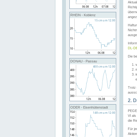
Aktual
Richti
übern
RHEIN - Koblenz
angeze
Haftu
Nichtn
ausge
Infor
DL-DE
Die be
DONAU - Passau
v
Trotz 
aussch
2. 
ODER - Eisenhüttenstadt
PEGEL
VI al
die R
Für j
Aktion