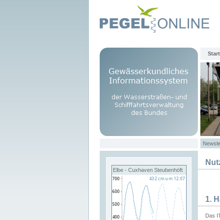
Start
Newsle
Nut
Elbe - Cuxhaven Steubenhöft
1. 
Das I