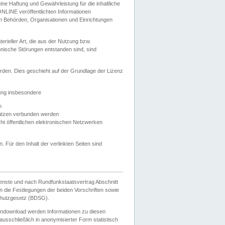
e Haftung und Gewährleistung für die inhaltliche
ELONLINE veröffentlichten Informationen
n Behörden, Organisationen und Einrichtungen
ieller Art, die aus der Nutzung bzw.
hnische Störungen entstanden sind, sind
rden. Dies geschieht auf der Grundlage der Lizenz
zung insbesondere
n
ätzen verbunden werden
ht öffentlichen elektronischen Netzwerken
n. Für den Inhalt der verlinkten Seiten sind
ienste und nach Rundfunkstaatsvertrag Abschnitt
 die Festlegungen der beiden Vorschriften sowie
hutzgesetz (BDSG).
endownload werden Informationen zu diesen
usschließlich in anonymisierter Form statistisch