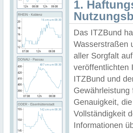
1. Haftun
Nutzungs
RHEIN - Koblenz
Das ITZBund han
Wasserstraßen u
aller Sorgfalt au
DONAU - Passau
veröffentlichte
ITZBund und de
Gewährleistung fü
Genauigkeit, die 
ODER - Eisenhüttenstadt
Vollständigkeit
Informationen 