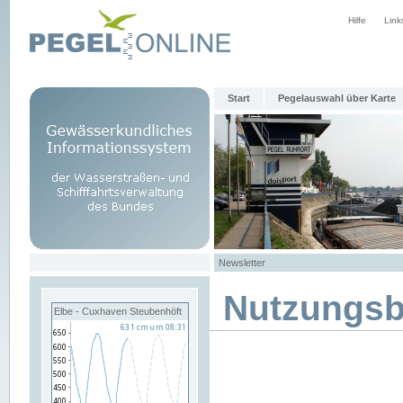
Hilfe
Link
Start
Pegelauswahl über Karte
Newsletter
Nutzungs
Elbe - Cuxhaven Steubenhöft