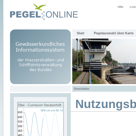
Hilfe
Link
Start
Pegelauswahl über Karte
Newsletter
Nutzungs
Elbe - Cuxhaven Steubenhöft