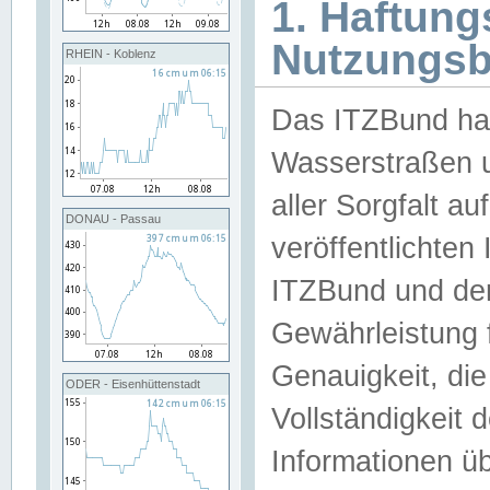
1. Haftun
Nutzungs
RHEIN - Koblenz
Das ITZBund han
Wasserstraßen u
aller Sorgfalt au
DONAU - Passau
veröffentlichte
ITZBund und de
Gewährleistung fü
Genauigkeit, die 
ODER - Eisenhüttenstadt
Vollständigkeit
Informationen 