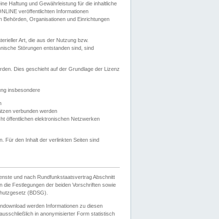
e Haftung und Gewährleistung für die inhaltliche
ELONLINE veröffentlichten Informationen
n Behörden, Organisationen und Einrichtungen
ieller Art, die aus der Nutzung bzw.
hnische Störungen entstanden sind, sind
rden. Dies geschieht auf der Grundlage der Lizenz
zung insbesondere
n
ätzen verbunden werden
ht öffentlichen elektronischen Netzwerken
n. Für den Inhalt der verlinkten Seiten sind
ienste und nach Rundfunkstaatsvertrag Abschnitt
 die Festlegungen der beiden Vorschriften sowie
hutzgesetz (BDSG).
endownload werden Informationen zu diesen
usschließlich in anonymisierter Form statistisch