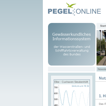
Start
Newsle
Nut
Elbe - Cuxhaven Steubenhöft
1. 
Das I