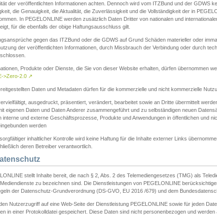
ität der veröffentlichten Informationen achten. Dennoch wird vom ITZBund und der GDWS kein
gkeit, die Genauigkeit, die Aktualität, die Zuverlässigkeit und die Vollständigkeit der in PEG
ommen. In PEGELONLINE werden zusätzlich Daten Dritter von nationalen und internationale
igt, für die ebenfalls der obige Haftungsausschluss gilt.
ngsansprüche gegen das ITZBund oder die GDWS auf Grund Schäden materieller oder immater
utzung der veröffentlichten Informationen, durch Missbrauch der Verbindung oder durch tec
schlossen.
mationen, Produkte oder Dienste, die Sie von dieser Website erhalten, dürfen übernommen we
->Zero-2.0
↗
reitgestellten Daten und Metadaten dürfen für die kommerzielle und nicht kommerzielle Nut
ervielfältigt, ausgedruckt, präsentiert, verändert, bearbeitet sowie an Dritte übermittelt werde
mit eigenen Daten und Daten Anderer zusammengeführt und zu selbständigen neuen Datens
in interne und externe Geschäftsprozesse, Produkte und Anwendungen in öffentlichen und nic
eingebunden werden
sorgfältiger inhaltlicher Kontrolle wird keine Haftung für die Inhalte externer Links übernomme
ließlich deren Betreiber verantwortlich.
Datenschutz
ONLINE stellt Inhalte bereit, die nach § 2, Abs. 2 des Telemediengesetzes (TMG) als Teled
s Mediendienste zu bezeichnen sind. Die Dienstleistungen von PEGELONLINE berücksichtigen
egeln der Datenschutz-Grundverordnung (DS-GVO, EU 2016 /679) und dem Bundesdatensc
eden Nutzerzugriff auf eine Web-Seite der Dienstleistung PEGELONLINE sowie für jeden Dat
en in einer Protokolldatei gespeichert. Diese Daten sind nicht personenbezogen und werden a