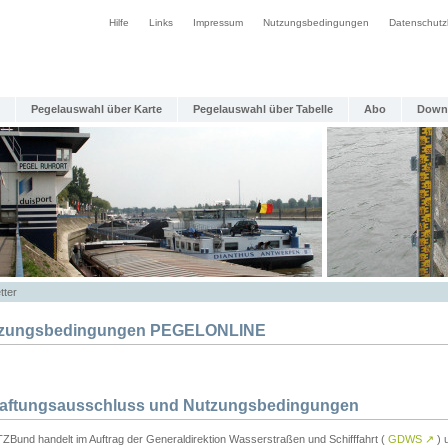
Hilfe
Links
Impressum
Nutzungsbedingungen
Datenschutz
Pegelauswahl über Karte
Pegelauswahl über Tabelle
Abo
Down
tter
zungsbedingungen PEGELONLINE
Haftungsausschluss und Nutzungsbedingungen
TZBund handelt im Auftrag der Generaldirektion Wasserstraßen und Schifffahrt (
GDWS
↗
) u