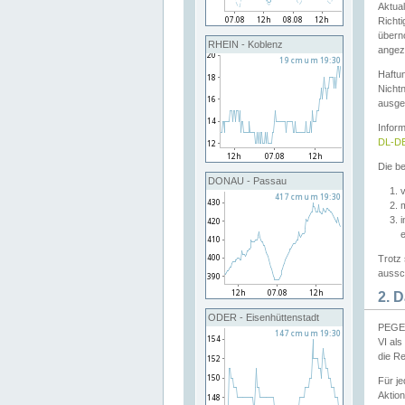
Aktual
Richti
übern
RHEIN - Koblenz
angeze
Haftu
Nichtn
ausge
Infor
DL-DE
Die be
DONAU - Passau
v
Trotz 
aussch
2. 
ODER - Eisenhüttenstadt
PEGEL
VI al
die R
Für j
Aktion