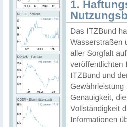
1. Haftun
Nutzungs
RHEIN - Koblenz
Das ITZBund han
Wasserstraßen u
aller Sorgfalt au
DONAU - Passau
veröffentlichte
ITZBund und de
Gewährleistung fü
Genauigkeit, die 
ODER - Eisenhüttenstadt
Vollständigkeit
Informationen 