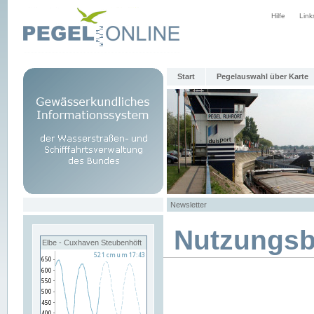
Hilfe
Link
Start
Pegelauswahl über Karte
Newsletter
Nutzungs
Elbe - Cuxhaven Steubenhöft