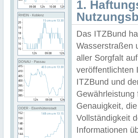
1. Haftun
Nutzungs
RHEIN - Koblenz
Das ITZBund han
Wasserstraßen u
aller Sorgfalt au
DONAU - Passau
veröffentlichte
ITZBund und de
Gewährleistung fü
Genauigkeit, die 
ODER - Eisenhüttenstadt
Vollständigkeit
Informationen 