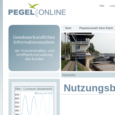
Hilfe
Link
Start
Pegelauswahl über Karte
Newsletter
Nutzungs
Elbe - Cuxhaven Steubenhöft