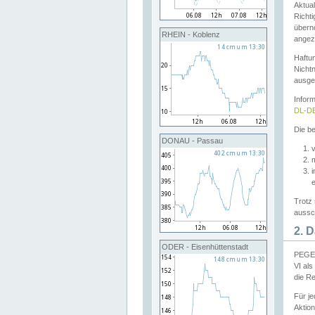
Aktual
Richti
übern
RHEIN - Koblenz
angeze
Haftu
Nichtn
ausge
Infor
DL-DE
Die be
DONAU - Passau
v
Trotz 
aussch
2. 
ODER - Eisenhüttenstadt
PEGEL
VI al
die R
Für j
Aktion