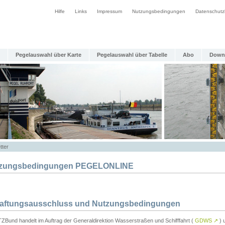
Hilfe
Links
Impressum
Nutzungsbedingungen
Datenschutz
Pegelauswahl über Karte
Pegelauswahl über Tabelle
Abo
Down
tter
zungsbedingungen PEGELONLINE
Haftungsausschluss und Nutzungsbedingungen
TZBund handelt im Auftrag der Generaldirektion Wasserstraßen und Schifffahrt (
GDWS
↗
) u