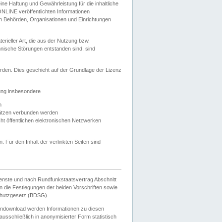
e Haftung und Gewährleistung für die inhaltliche
ELONLINE veröffentlichten Informationen
n Behörden, Organisationen und Einrichtungen
ieller Art, die aus der Nutzung bzw.
hnische Störungen entstanden sind, sind
rden. Dies geschieht auf der Grundlage der Lizenz
zung insbesondere
n
ätzen verbunden werden
ht öffentlichen elektronischen Netzwerken
n. Für den Inhalt der verlinkten Seiten sind
ienste und nach Rundfunkstaatsvertrag Abschnitt
 die Festlegungen der beiden Vorschriften sowie
hutzgesetz (BDSG).
endownload werden Informationen zu diesen
usschließlich in anonymisierter Form statistisch