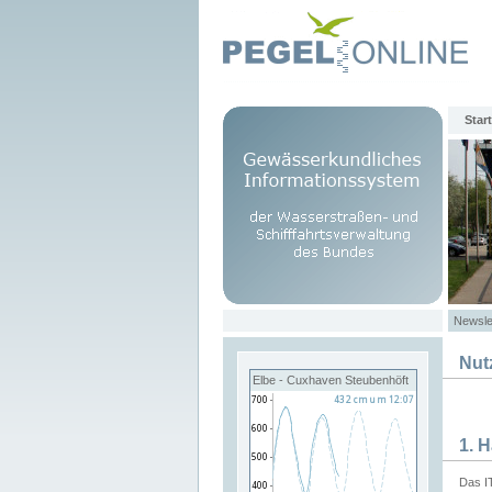
Start
Newsle
Nut
Elbe - Cuxhaven Steubenhöft
1. 
Das I