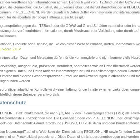
ität der veröffentlichten Informationen achten. Dennoch wird vom ITZBund und der GDWS kein
gkeit, die Genauigkeit, die Aktualität, die Zuverlässigkeit und die Vollständigkeit der in PEG
ommen. In PEGELONLINE werden zusätzlich Daten Dritter von nationalen und internationale
igt, für die ebenfalls der obige Haftungsausschluss gilt.
ngsansprüche gegen das ITZBund oder die GDWS auf Grund Schäden materieller oder immater
utzung der veröffentlichten Informationen, durch Missbrauch der Verbindung oder durch tec
schlossen.
mationen, Produkte oder Dienste, die Sie von dieser Website erhalten, dürfen übernommen we
->Zero-2.0
↗
reitgestellten Daten und Metadaten dürfen für die kommerzielle und nicht kommerzielle Nut
ervielfältigt, ausgedruckt, präsentiert, verändert, bearbeitet sowie an Dritte übermittelt werde
mit eigenen Daten und Daten Anderer zusammengeführt und zu selbständigen neuen Datens
in interne und externe Geschäftsprozesse, Produkte und Anwendungen in öffentlichen und nic
eingebunden werden
sorgfältiger inhaltlicher Kontrolle wird keine Haftung für die Inhalte externer Links übernomme
ließlich deren Betreiber verantwortlich.
Datenschutz
ONLINE stellt Inhalte bereit, die nach § 2, Abs. 2 des Telemediengesetzes (TMG) als Teled
s Mediendienste zu bezeichnen sind. Die Dienstleistungen von PEGELONLINE berücksichtigen
egeln der Datenschutz-Grundverordnung (DS-GVO, EU 2016 /679) und dem Bundesdatensc
eden Nutzerzugriff auf eine Web-Seite der Dienstleistung PEGELONLINE sowie für jeden Dat
en in einer Protokolldatei gespeichert. Diese Daten sind nicht personenbezogen und werden a