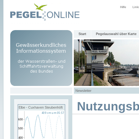
Hilfe
Link
Start
Pegelauswahl über Karte
Newsletter
Nutzungs
Elbe - Cuxhaven Steubenhöft