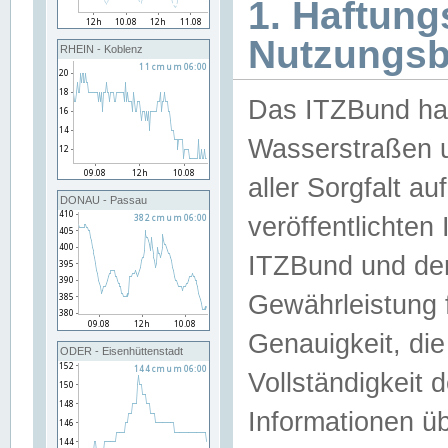
1. Haftun
Nutzungs
RHEIN - Koblenz
Das ITZBund han
Wasserstraßen u
aller Sorgfalt au
DONAU - Passau
veröffentlichte
ITZBund und de
Gewährleistung fü
Genauigkeit, die 
ODER - Eisenhüttenstadt
Vollständigkeit
Informationen 