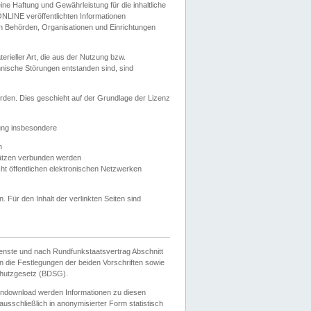
e Haftung und Gewährleistung für die inhaltliche
ELONLINE veröffentlichten Informationen
n Behörden, Organisationen und Einrichtungen
ieller Art, die aus der Nutzung bzw.
hnische Störungen entstanden sind, sind
rden. Dies geschieht auf der Grundlage der Lizenz
zung insbesondere
n
ätzen verbunden werden
ht öffentlichen elektronischen Netzwerken
n. Für den Inhalt der verlinkten Seiten sind
ienste und nach Rundfunkstaatsvertrag Abschnitt
 die Festlegungen der beiden Vorschriften sowie
hutzgesetz (BDSG).
endownload werden Informationen zu diesen
usschließlich in anonymisierter Form statistisch