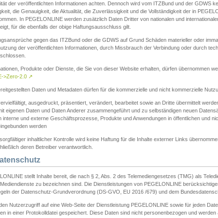
ität der veröffentlichten Informationen achten. Dennoch wird vom ITZBund und der GDWS kein
gkeit, die Genauigkeit, die Aktualität, die Zuverlässigkeit und die Vollständigkeit der in PEG
ommen. In PEGELONLINE werden zusätzlich Daten Dritter von nationalen und internationale
igt, für die ebenfalls der obige Haftungsausschluss gilt.
ngsansprüche gegen das ITZBund oder die GDWS auf Grund Schäden materieller oder immater
utzung der veröffentlichten Informationen, durch Missbrauch der Verbindung oder durch tec
schlossen.
mationen, Produkte oder Dienste, die Sie von dieser Website erhalten, dürfen übernommen we
->Zero-2.0
↗
reitgestellten Daten und Metadaten dürfen für die kommerzielle und nicht kommerzielle Nut
ervielfältigt, ausgedruckt, präsentiert, verändert, bearbeitet sowie an Dritte übermittelt werde
mit eigenen Daten und Daten Anderer zusammengeführt und zu selbständigen neuen Datens
in interne und externe Geschäftsprozesse, Produkte und Anwendungen in öffentlichen und nic
eingebunden werden
sorgfältiger inhaltlicher Kontrolle wird keine Haftung für die Inhalte externer Links übernomme
ließlich deren Betreiber verantwortlich.
Datenschutz
ONLINE stellt Inhalte bereit, die nach § 2, Abs. 2 des Telemediengesetzes (TMG) als Teled
s Mediendienste zu bezeichnen sind. Die Dienstleistungen von PEGELONLINE berücksichtigen
egeln der Datenschutz-Grundverordnung (DS-GVO, EU 2016 /679) und dem Bundesdatensc
eden Nutzerzugriff auf eine Web-Seite der Dienstleistung PEGELONLINE sowie für jeden Dat
en in einer Protokolldatei gespeichert. Diese Daten sind nicht personenbezogen und werden a