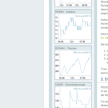
Aktual
Richti
übern
RHEIN - Koblenz
angeze
Haftu
Nichtn
ausge
Infor
DL-DE
Die be
DONAU - Passau
v
Trotz 
aussch
2. 
ODER - Eisenhüttenstadt
PEGEL
VI al
die R
Für j
Aktion