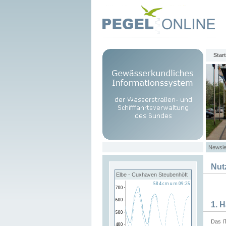
Start
Newsle
Nut
Elbe - Cuxhaven Steubenhöft
1. 
Das I