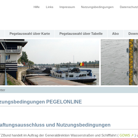
Hilfe
Links
Impressum
Nutzungsbedingungen
Datenschutz
Pegelauswahl über Karte
Pegelauswahl über Tabelle
Abo
Down
tter
zungsbedingungen PEGELONLINE
Haftungsausschluss und Nutzungsbedingungen
TZBund handelt im Auftrag der Generaldirektion Wasserstraßen und Schifffahrt (
GDWS
↗
) u