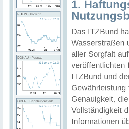
1. Haftun
Nutzungs
RHEIN - Koblenz
Das ITZBund han
Wasserstraßen u
aller Sorgfalt au
DONAU - Passau
veröffentlichte
ITZBund und de
Gewährleistung fü
Genauigkeit, die 
ODER - Eisenhüttenstadt
Vollständigkeit
Informationen 