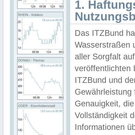
1. Haftun
Nutzungs
RHEIN - Koblenz
Das ITZBund han
Wasserstraßen u
aller Sorgfalt au
DONAU - Passau
veröffentlichte
ITZBund und de
Gewährleistung fü
Genauigkeit, die 
ODER - Eisenhüttenstadt
Vollständigkeit
Informationen 