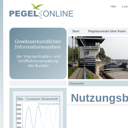
Hilfe
Link
Start
Pegelauswahl über Karte
Newsletter
Nutzungs
Elbe - Cuxhaven Steubenhöft