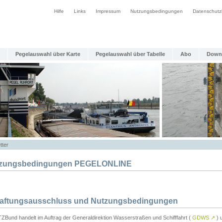
Hilfe
Links
Impressum
Nutzungsbedingungen
Datenschutz
Pegelauswahl über Karte
Pegelauswahl über Tabelle
Abo
Down
tter
zungsbedingungen PEGELONLINE
Haftungsausschluss und Nutzungsbedingungen
TZBund handelt im Auftrag der Generaldirektion Wasserstraßen und Schifffahrt (
GDWS
↗
) u