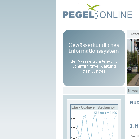
Start
Newsle
Nut
Elbe - Cuxhaven Steubenhöft
1. 
Das I