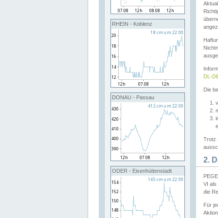
Aktual
Richti
übern
RHEIN - Koblenz
angeze
Haftu
Nichtn
ausge
Infor
DL-DE
Die be
DONAU - Passau
v
Trotz 
aussch
2. 
ODER - Eisenhüttenstadt
PEGEL
VI al
die R
Für j
Aktion