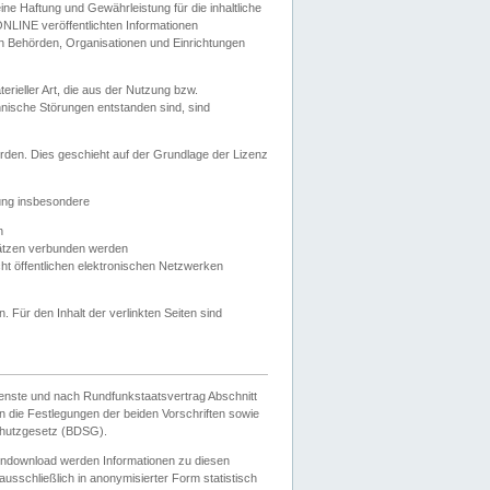
e Haftung und Gewährleistung für die inhaltliche
ELONLINE veröffentlichten Informationen
n Behörden, Organisationen und Einrichtungen
ieller Art, die aus der Nutzung bzw.
hnische Störungen entstanden sind, sind
rden. Dies geschieht auf der Grundlage der Lizenz
zung insbesondere
n
ätzen verbunden werden
ht öffentlichen elektronischen Netzwerken
n. Für den Inhalt der verlinkten Seiten sind
ienste und nach Rundfunkstaatsvertrag Abschnitt
 die Festlegungen der beiden Vorschriften sowie
hutzgesetz (BDSG).
endownload werden Informationen zu diesen
usschließlich in anonymisierter Form statistisch