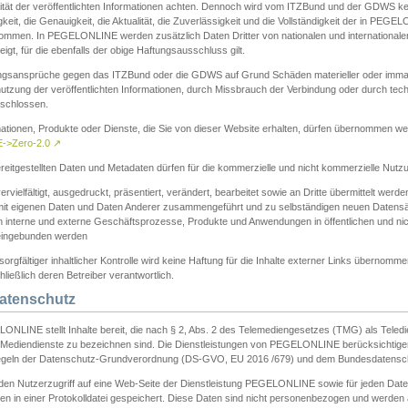
ität der veröffentlichten Informationen achten. Dennoch wird vom ITZBund und der GDWS kein
gkeit, die Genauigkeit, die Aktualität, die Zuverlässigkeit und die Vollständigkeit der in PEG
ommen. In PEGELONLINE werden zusätzlich Daten Dritter von nationalen und internationale
igt, für die ebenfalls der obige Haftungsausschluss gilt.
ngsansprüche gegen das ITZBund oder die GDWS auf Grund Schäden materieller oder immater
utzung der veröffentlichten Informationen, durch Missbrauch der Verbindung oder durch tec
schlossen.
mationen, Produkte oder Dienste, die Sie von dieser Website erhalten, dürfen übernommen we
->Zero-2.0
↗
reitgestellten Daten und Metadaten dürfen für die kommerzielle und nicht kommerzielle Nut
ervielfältigt, ausgedruckt, präsentiert, verändert, bearbeitet sowie an Dritte übermittelt werde
mit eigenen Daten und Daten Anderer zusammengeführt und zu selbständigen neuen Datens
in interne und externe Geschäftsprozesse, Produkte und Anwendungen in öffentlichen und nic
eingebunden werden
sorgfältiger inhaltlicher Kontrolle wird keine Haftung für die Inhalte externer Links übernomme
ließlich deren Betreiber verantwortlich.
Datenschutz
ONLINE stellt Inhalte bereit, die nach § 2, Abs. 2 des Telemediengesetzes (TMG) als Teled
s Mediendienste zu bezeichnen sind. Die Dienstleistungen von PEGELONLINE berücksichtigen
egeln der Datenschutz-Grundverordnung (DS-GVO, EU 2016 /679) und dem Bundesdatensc
eden Nutzerzugriff auf eine Web-Seite der Dienstleistung PEGELONLINE sowie für jeden Dat
en in einer Protokolldatei gespeichert. Diese Daten sind nicht personenbezogen und werden a