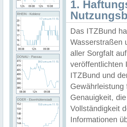
1. Haftun
Nutzungs
RHEIN - Koblenz
Das ITZBund han
Wasserstraßen u
aller Sorgfalt au
DONAU - Passau
veröffentlichte
ITZBund und de
Gewährleistung fü
Genauigkeit, die 
ODER - Eisenhüttenstadt
Vollständigkeit
Informationen 