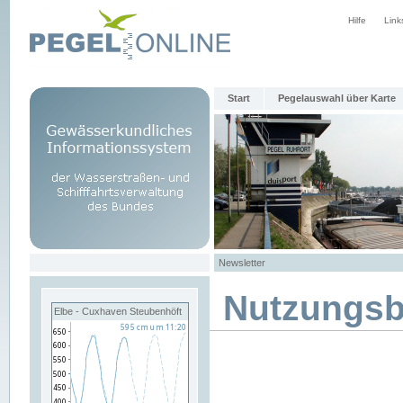
Hilfe
Link
Start
Pegelauswahl über Karte
Newsletter
Nutzungs
Elbe - Cuxhaven Steubenhöft