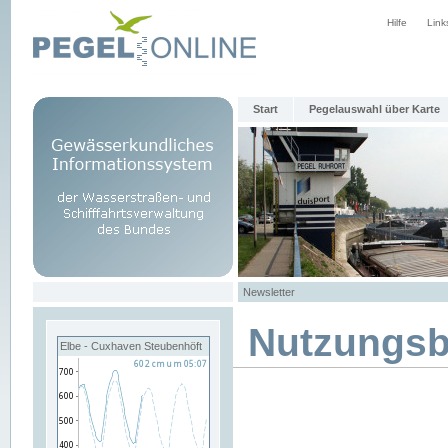
Hilfe
Link
Start
Pegelauswahl über Karte
Newsletter
Nutzungs
Elbe - Cuxhaven Steubenhöft