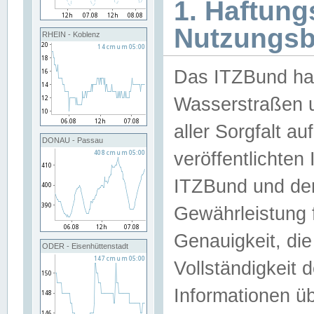
1. Haftun
Nutzungs
RHEIN - Koblenz
Das ITZBund han
Wasserstraßen u
aller Sorgfalt au
DONAU - Passau
veröffentlichte
ITZBund und de
Gewährleistung fü
Genauigkeit, die 
ODER - Eisenhüttenstadt
Vollständigkeit
Informationen 