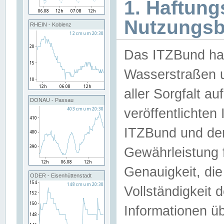
1. Haftun
Nutzungs
RHEIN - Koblenz
Das ITZBund han
Wasserstraßen u
aller Sorgfalt au
DONAU - Passau
veröffentlichte
ITZBund und de
Gewährleistung fü
Genauigkeit, die 
ODER - Eisenhüttenstadt
Vollständigkeit
Informationen 