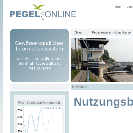
Hilfe
Link
Start
Pegelauswahl über Karte
Newsletter
Nutzungs
Elbe - Cuxhaven Steubenhöft