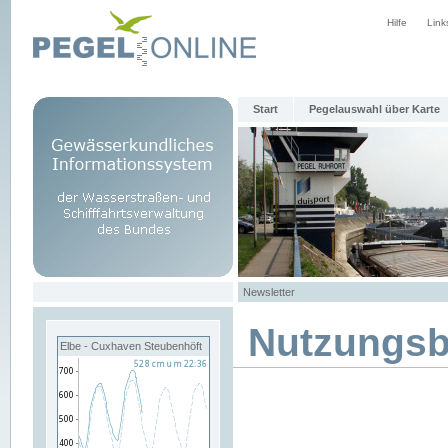
Hilfe
Link
Start
Pegelauswahl über Karte
Newsletter
Nutzungs
Elbe - Cuxhaven Steubenhöft