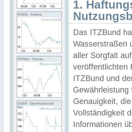
1. Haftun
Nutzungs
RHEIN - Koblenz
Das ITZBund han
Wasserstraßen u
aller Sorgfalt au
DONAU - Passau
veröffentlichte
ITZBund und de
Gewährleistung fü
Genauigkeit, die 
ODER - Eisenhüttenstadt
Vollständigkeit
Informationen 