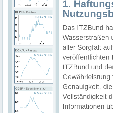
1. Haftun
Nutzungs
RHEIN - Koblenz
Das ITZBund han
Wasserstraßen u
aller Sorgfalt au
DONAU - Passau
veröffentlichte
ITZBund und de
Gewährleistung fü
Genauigkeit, die 
ODER - Eisenhüttenstadt
Vollständigkeit
Informationen 