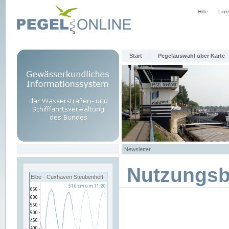
Hilfe
Link
Start
Pegelauswahl über Karte
Newsletter
Nutzungs
Elbe - Cuxhaven Steubenhöft