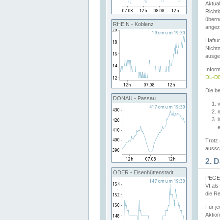
Aktual
Richti
übern
RHEIN - Koblenz
angeze
Haftu
Nichtn
ausge
Infor
DL-DE
Die be
DONAU - Passau
v
Trotz 
aussch
2. 
ODER - Eisenhüttenstadt
PEGEL
VI al
die R
Für j
Aktion