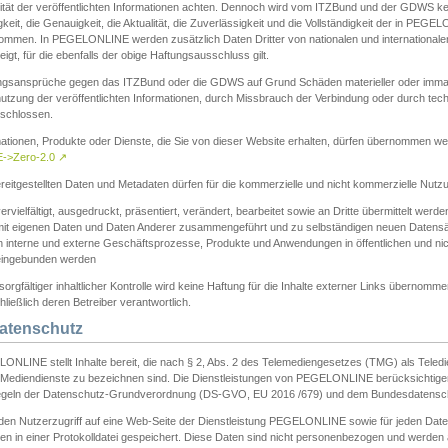
ität der veröffentlichten Informationen achten. Dennoch wird vom ITZBund und der GDWS kein
gkeit, die Genauigkeit, die Aktualität, die Zuverlässigkeit und die Vollständigkeit der in PEG
ommen. In PEGELONLINE werden zusätzlich Daten Dritter von nationalen und internationale
igt, für die ebenfalls der obige Haftungsausschluss gilt.
ngsansprüche gegen das ITZBund oder die GDWS auf Grund Schäden materieller oder immater
utzung der veröffentlichten Informationen, durch Missbrauch der Verbindung oder durch tec
schlossen.
mationen, Produkte oder Dienste, die Sie von dieser Website erhalten, dürfen übernommen we
->Zero-2.0
↗
reitgestellten Daten und Metadaten dürfen für die kommerzielle und nicht kommerzielle Nut
ervielfältigt, ausgedruckt, präsentiert, verändert, bearbeitet sowie an Dritte übermittelt werde
mit eigenen Daten und Daten Anderer zusammengeführt und zu selbständigen neuen Datens
in interne und externe Geschäftsprozesse, Produkte und Anwendungen in öffentlichen und nic
eingebunden werden
sorgfältiger inhaltlicher Kontrolle wird keine Haftung für die Inhalte externer Links übernomme
ließlich deren Betreiber verantwortlich.
Datenschutz
ONLINE stellt Inhalte bereit, die nach § 2, Abs. 2 des Telemediengesetzes (TMG) als Teled
s Mediendienste zu bezeichnen sind. Die Dienstleistungen von PEGELONLINE berücksichtigen
egeln der Datenschutz-Grundverordnung (DS-GVO, EU 2016 /679) und dem Bundesdatensc
eden Nutzerzugriff auf eine Web-Seite der Dienstleistung PEGELONLINE sowie für jeden Dat
en in einer Protokolldatei gespeichert. Diese Daten sind nicht personenbezogen und werden a