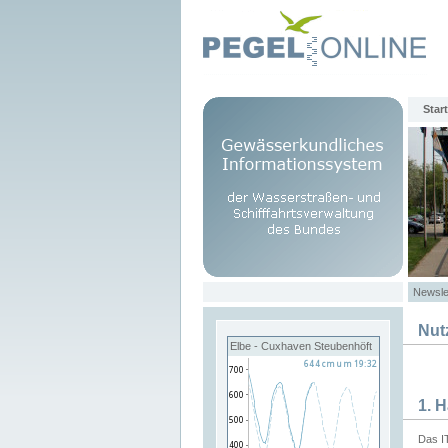
Start
Newsle
Nut
Elbe - Cuxhaven Steubenhöft
1. 
Das I