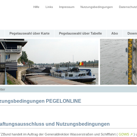
Hilfe
Links
Impressum
Nutzungsbedingungen
Datenschutz
Pegelauswahl über Karte
Pegelauswahl über Tabelle
Abo
Down
tter
zungsbedingungen PEGELONLINE
Haftungsausschluss und Nutzungsbedingungen
TZBund handelt im Auftrag der Generaldirektion Wasserstraßen und Schifffahrt (
GDWS
↗
) u