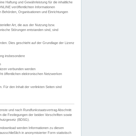
e Haftung und Gewährleistung für die inhaltliche
ELONLINE veröffentlichten Informationen
n Behörden, Organisationen und Einrichtungen
ieller Art, die aus der Nutzung bzw.
hnische Störungen entstanden sind, sind
rden. Dies geschieht auf der Grundlage der Lizenz
zung insbesondere
n
ätzen verbunden werden
ht öffentlichen elektronischen Netzwerken
n. Für den Inhalt der verlinkten Seiten sind
ienste und nach Rundfunkstaatsvertrag Abschnitt
 die Festlegungen der beiden Vorschriften sowie
hutzgesetz (BDSG).
endownload werden Informationen zu diesen
usschließlich in anonymisierter Form statistisch