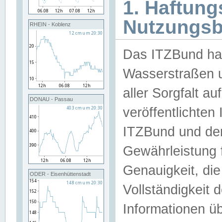
1. Haftun
Nutzungs
RHEIN - Koblenz
Das ITZBund han
Wasserstraßen u
aller Sorgfalt au
DONAU - Passau
veröffentlichte
ITZBund und de
Gewährleistung fü
Genauigkeit, die 
ODER - Eisenhüttenstadt
Vollständigkeit
Informationen 