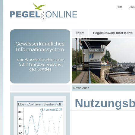
Hilfe
Link
Start
Pegelauswahl über Karte
Newsletter
Nutzungs
Elbe - Cuxhaven Steubenhöft